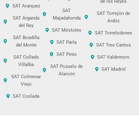
de los Reyes
SAT Aranjuez
SAT
SAT Torrejón de
SAT Arganda
Majadahonda
Ardóz
del Rey
SAT Móstoles
SAT Torrelodones
SAT Boadilla
SAT Parla
del Monte
SAT Tres Cantos
SAT Pinto
SAT Collado
SAT Valdemoro
Villalba
SAT Pozuelo de
SAT Madrid
Alarcón
SAT Colmenar
Viejo
SAT Coslada