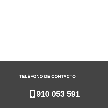
SERVICIO TÉCNICO SIEMENS ALCALÁ
DE HENARES
Especialistas en la Reparación, Mantenimiento e Instalación de
Electrodomésticos en Alcalá de Henares
TELÉFONO DE CONTACTO
910 053 591