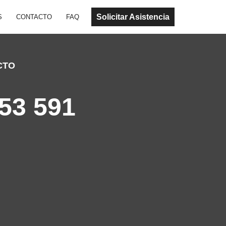
Solicitar Asistencia
S
CONTACTO
FAQ
CTO
53 591