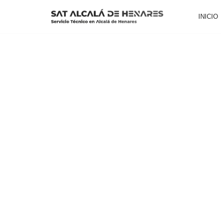
INICIO
Saltar
al
contenido
SERVICIO TÉCNICO BERETTA ALCALÁ 
Especialistas en la Reparación, Mantenimiento e Instalació
Henares