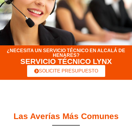
¿NECESITA UN SERVICIO TÉCNICO EN ALCALÁ DE
HENARES?
SERVICIO TÉCNICO LYNX
SOLICITE PRESUPUESTO
Las Averías Más Comunes