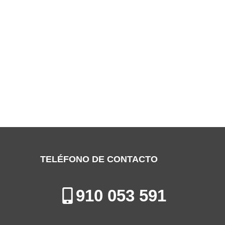
SERVICIO TÉCNICO LYNX ALCALÁ DE
HENARES
Especialistas en la Reparación, Mantenimiento e Instalación de
Electrodomésticos en Alcalá de Henares
TELÉFONO DE CONTACTO
910 053 591