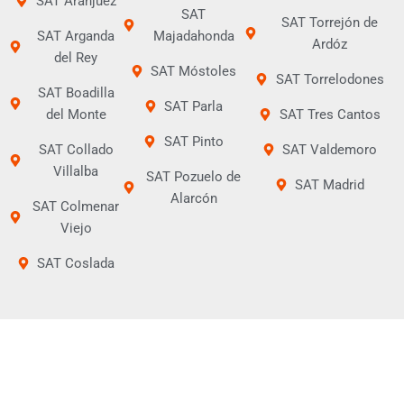
SAT Aranjuez
SAT
SAT Torrejón de
SAT Arganda
Majadahonda
Ardóz
del Rey
SAT Móstoles
SAT Torrelodones
SAT Boadilla
SAT Parla
del Monte
SAT Tres Cantos
SAT Pinto
SAT Collado
SAT Valdemoro
Villalba
SAT Pozuelo de
SAT Madrid
Alarcón
SAT Colmenar
Viejo
SAT Coslada