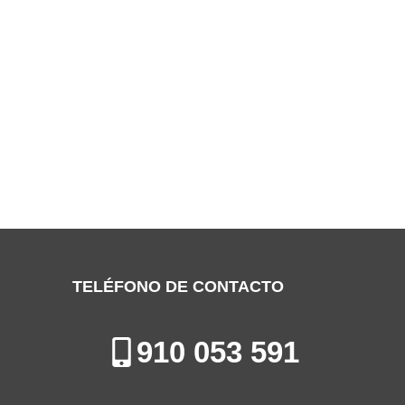
SERVICIO TÉCNICO GENERAL ALCALÁ
DE HENARES
Especialistas en la Reparación de Aires Acondicionados en Alcalá
de Henares
TELÉFONO DE CONTACTO
910 053 591