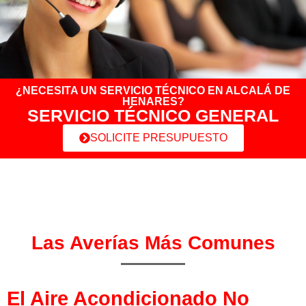
¿NECESITA UN SERVICIO TÉCNICO EN ALCALÁ DE
HENARES?
SERVICIO TÉCNICO GENERAL
SOLICITE PRESUPUESTO
Las Averías Más Comunes
El Aire Acondicionado No